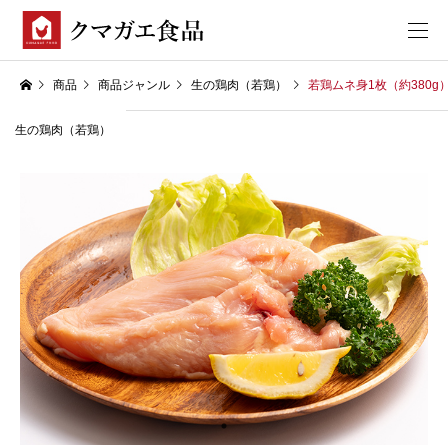
商品
商品ジャンル
生の鶏肉（若鶏）
若鶏ムネ身1枚（約380g
生の鶏肉（若鶏）