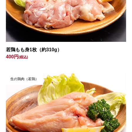
若鶏もも身1枚（約310g）
400円
(税込)
生の鶏肉（若鶏）