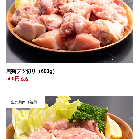
若鶏ブツ切り（600g）
500円
(税込)
生の鶏肉（若鶏）