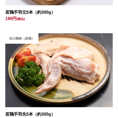
若鶏手羽元5本（約300g）
190円
(税込)
生の鶏肉（若鶏）
若鶏手羽先5本（約300g）