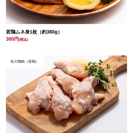
若鶏ムネ身1枚（約380g）
300円
(税込)
生の鶏肉（若鶏）