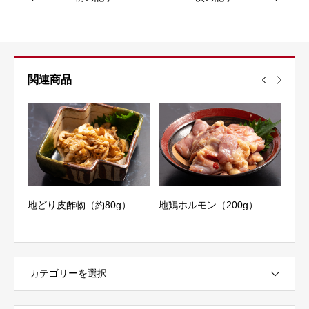
関連商品
辛）
地どり皮酢物（約80g）
地鶏ホルモン（200g）
ぶた