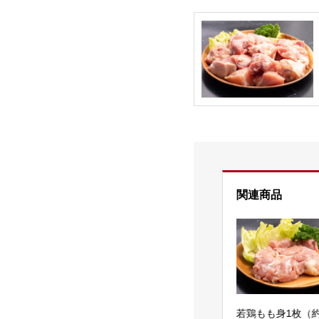
関連商品
若鶏手羽先5本（約
地どりのタタキ（500円
若鶏もも身1枚（