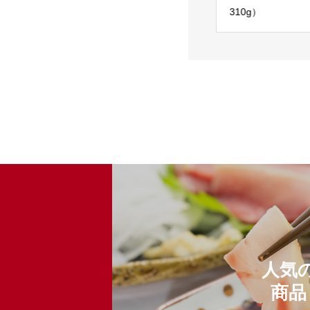
300g）
パック）1～2人前タレ付
310g）
き：外寸10cm×17cm：
約80g
人気
商品