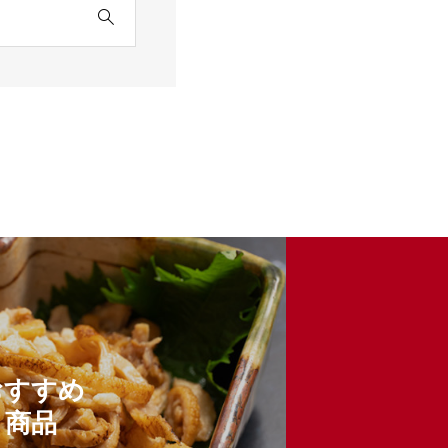
1〜2人前タレ付
口サイズ10個（約
350g）
.5cm×19.5cm:
250g）
おすすめ
商品