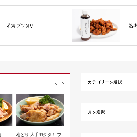
若鶏 ブツ切り
熟
約
地どり 大手羽タタキ ブ
さしみ〜と 鶏もも生ハ
地どり大