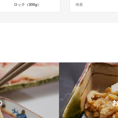
ロック（300g）
ム
ック入）
き外寸:10
約80g
の