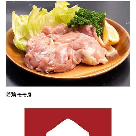
若鶏 モモ身