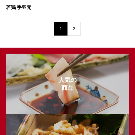
若鶏 手羽元
1
2
人気の
商品