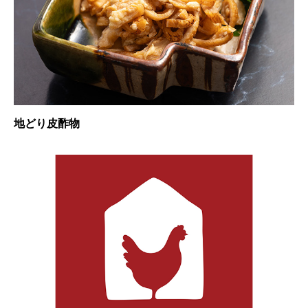
地どり皮酢物