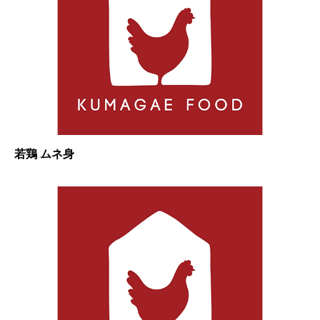
若鶏 ムネ身