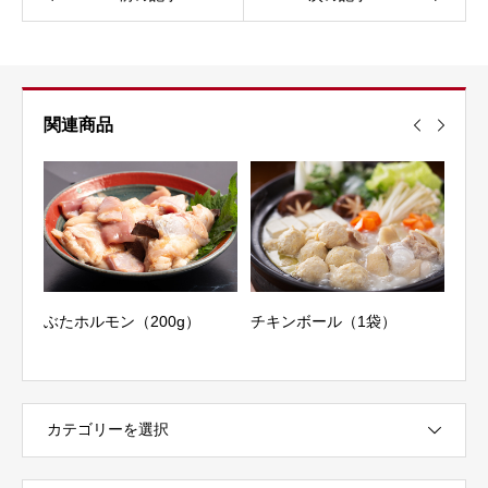
関連商品
味
ぶたホルモン（200g）
チキンボール（1袋）
若鶏